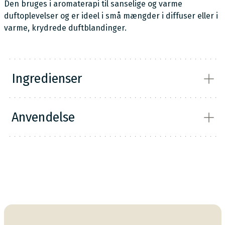
Den bruges i aromaterapi til sanselige og varme
duftoplevelser og er ideel i små mængder i diffuser eller i
varme, krydrede duftblandinger.
Ingredienser
INCI: Cinnamomum zeylanicum leaf oil Naturligt
Anvendelse
forekommende allergener: Linalool; Limonene;
Geraniol; Citral; Farnesol
Velegnet til at blande i Vejlefjord Spa Body Oil uden
parfume eller til brug i diffuser; hvor duften kan
sprede velvære. Må ikke anvendes direkte på huden
uden fortynding