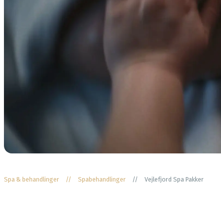
Spa & behandlinger
//
Spabehandlinger
//
Vejlefjord Spa Pakker