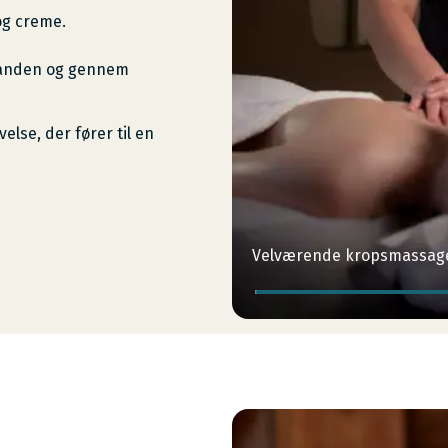
og creme.
panden og gennem
lse, der fører til en
Velværende kropsmassage 