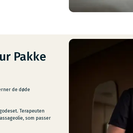
tur Pakke
jerner de døde
lgodeset. Terapeuten
massageolie, som passer