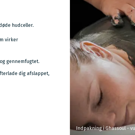
døde hudceller.
m virker
d og gennemfugtet.
terlade dig afslappet,
Indpakning i Ghassoul - v