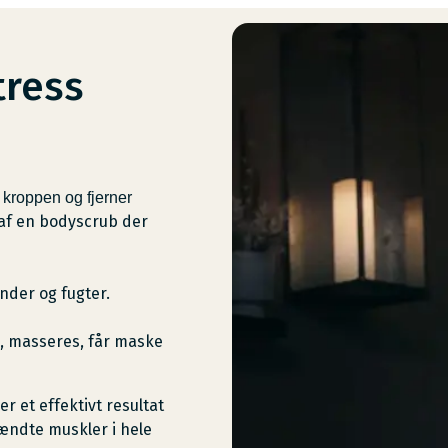
tress
kroppen og fjerner
 af en bodyscrub der
der og fugter.
, masseres, får maske
 et effektivt resultat
ndte muskler i hele