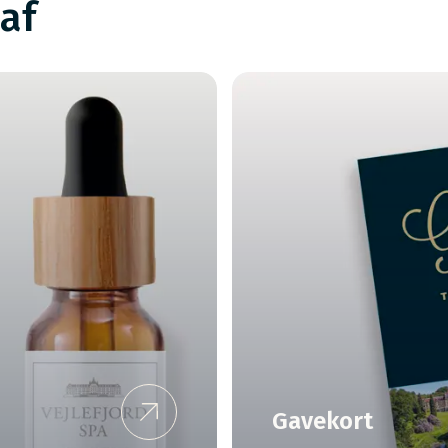
af
Gavekort