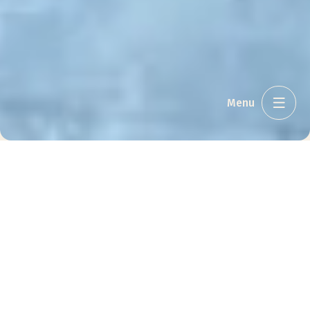
Menu
Jeg ønsker
Ankomst
Afrejse
Antal personer
2
Book nu