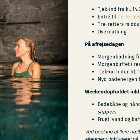
Tjek-ind fra kl. 14.
Entré til
De Termi
Tre-retters midda
Overnatning
På afrejsedagen
Morgenbadning fra
Morgenbuffet i re
Tjek-ud inden kl. 1
Nyd badene igen fr
Weekendopholdet inkl
Badekåbe og håndk
slippers
Frugt, vand og kaf
Ved booking af flere nætt
aftenmenu inkluderet på