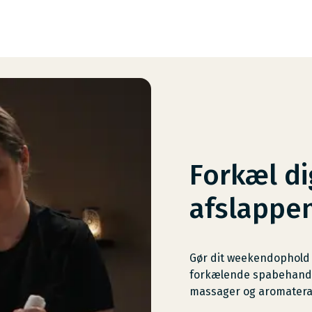
Forkæl di
afslappe
Gør dit weekendophold
forkælende spabehandlin
massager og aromaterapi