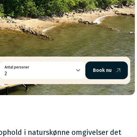
Antal personer
Book nu
2
dophold i naturskønne omgivelser det