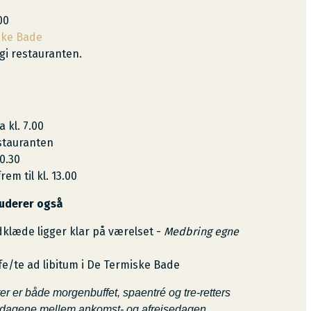
00
ske Bade
gi restauranten.
 kl. 7.00
stauranten
0.30
em til kl. 13.00
uderer også
læde ligger klar på værelset -
Medbring egne
fe/te ad libitum i De Termiske Bade
er er både morgenbuffet, spaentré og tre-retters
 dagene mellem ankomst- og afrejsedagen.