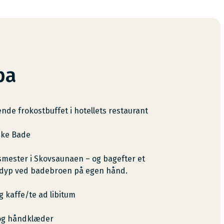
pa
de frokostbuffet i hotellets restaurant
ske Bade
mester i Skovsaunaen – og bagefter et
ddyp ved badebroen på egen hånd.
g kaffe/te ad libitum
og håndklæder