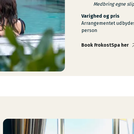
Medbring egne sli
Varighed og pris
Arrangementet udbydes på
person
Book FrokostSpa her