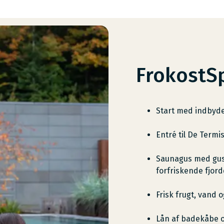
FrokostS
Start med indbyden
Entré til De Termi
Saunagus med gus
forfriskende fjor
Frisk frugt, vand o
Lån af badekåbe 