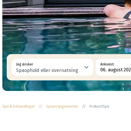
Jeg ønsker
Ankomst
Spa & behandlinger
//
Spaarrangementer
//
FrokostSpa