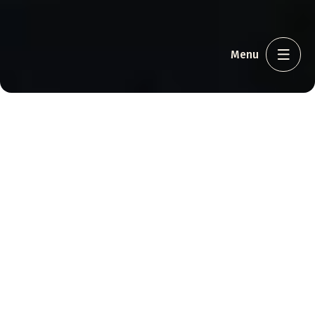
Menu
Restaurant & fest
//
Fest og arrangement
//
Festarrangement
Festarrangement
Er du på udkig efter det rette sted til din næste fest? På
Hotel Vejlefjord bliver dine særlige øjeblikke til
mindeværdige begivenheder i vores smukke rammer.
Vores unikke lokaler og smukke omgivelser danner den