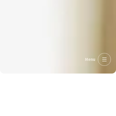
Menu
Job & karriere
//
Hotellets afdelinger
//
Restauranten
Velkommen til restauranten