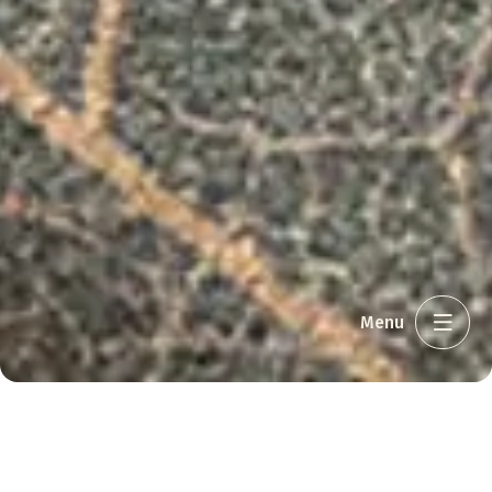
Menu
Møde & konference
//
Møde- og konferencelokaler
//
Kongesalen