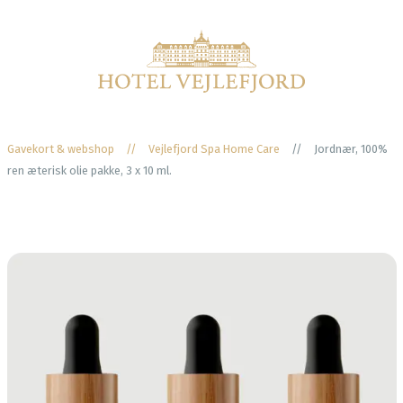
Gavekort & webshop
//
Vejlefjord Spa Home Care
//
Jordnær, 100%
ren æterisk olie pakke, 3 x 10 ml.