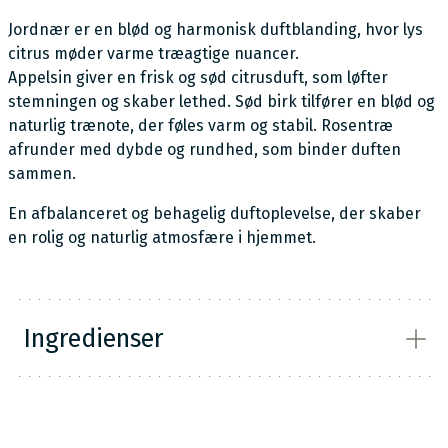
Jordnær er en blød og harmonisk duftblanding, hvor lys
citrus møder varme træagtige nuancer.
Appelsin giver en frisk og sød citrusduft, som løfter
stemningen og skaber lethed. Sød birk tilfører en blød og
naturlig trænote, der føles varm og stabil. Rosentræ
afrunder med dybde og rundhed, som binder duften
sammen.
En afbalanceret og behagelig duftoplevelse, der skaber
en rolig og naturlig atmosfære i hjemmet.
Ingredienser
INCI: Citrus Sinensis Peel Oil; Betula Alba Bark Oil;
Aniba Rosaeodora Wood Oil Allergener: Indeholder
naturligt forekommende: Limonene; Linalool