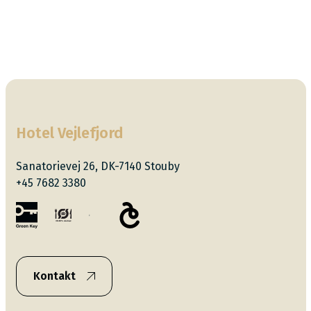
Flower Oil; Citrus Reticulata Peel Oil; Rosmarinus
Officinalis Leaf Oil; Salvia Officinalis Oil; Vanilla
Planifolia Fruit Extract Allergener: Indeholder naturligt
forekommende: Limonene; Linalool; Citral; Geraniol;
Eugenol
Hotel Vejlefjord
Sanatorievej 26, DK-7140 Stouby
+45 7682 3380
Kontakt