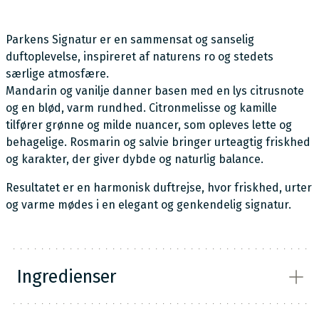
Parkens Signatur er en sammensat og sanselig
duftoplevelse, inspireret af naturens ro og stedets
særlige atmosfære.
Mandarin og vanilje danner basen med en lys citrusnote
og en blød, varm rundhed. Citronmelisse og kamille
tilfører grønne og milde nuancer, som opleves lette og
behagelige. Rosmarin og salvie bringer urteagtig friskhed
og karakter, der giver dybde og naturlig balance.
Resultatet er en harmonisk duftrejse, hvor friskhed, urter
og varme mødes i en elegant og genkendelig signatur.
Ingredienser
INCI: Melissa Officinalis Leaf Oil; Chamomilla Recutita